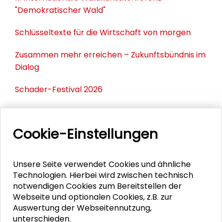
"Demokratischer Wald"
Schlüsseltexte für die Wirtschaft von morgen
Zusammen mehr erreichen – Zukunftsbündnis im
Dialog
Schader-Festival 2026
25. Runder Tisch Wissenschaftsstadt Darmstadt
Cookie-Einstellungen
DOWNLOADS
Unsere Seite verwendet Cookies und ähnliche
Technologien. Hierbei wird zwischen technisch
Flyer - Nachhaltige Rechenzentren
notwendigen Cookies zum Bereitstellen der
Was ist Nachhaltigkeit bei Rechenzentren?
Webseite und optionalen Cookies, z.B. zur
Auswertung der Webseitennutzung,
Abwärmenutzung aus den Rechenzentren
unterschieden.
Fechenheim und Seckbach