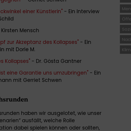
Men
ckwinkel einer Künstlerin"
- Ein Interview
Schild
Öffe
Soz
. Kirsten Mensch
Nac
f zur Akzeptanz des Kollapses"
- Ein
in mit Dorle M.
Kli
s Kollapses"
- Dr. Gösta Gantner
ist eine Garantie uns umzubringen"
- Ein
hmann mit Gerriet Schwen
chsrunden
hsrunden haben wir ausgelotet, wie unser
rien“ ausfällt, welche Rolle
ion dabei spielen können oder sollten,