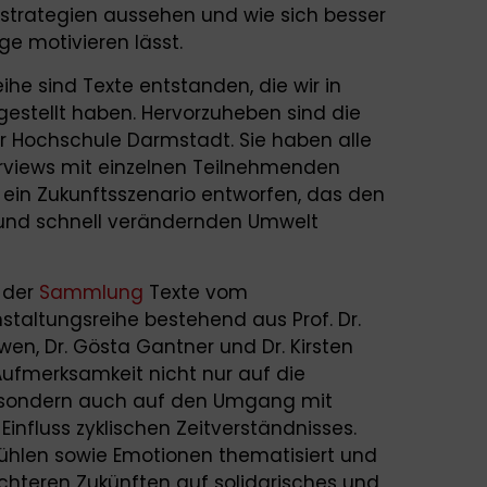
strategien aussehen und wie sich besser
ge motivieren lässt.
he sind Texte entstanden, die wir in
tellt haben. Hervorzuheben sind die
r Hochschule Darmstadt. Sie haben alle
terviews mit einzelnen Teilnehmenden
– ein Zukunftsszenario entworfen, das den
 und schnell verändernden Umwelt
n der
Sammlung
Texte vom
taltungsreihe bestehend aus Prof. Dr.
wen, Dr. Gösta Gantner und Dr. Kirsten
Aufmerksamkeit nicht nur auf die
, sondern auch auf den Umgang mit
influss zyklischen Zeitverständnisses.
fühlen sowie Emotionen thematisiert und
echteren Zukünften auf solidarisches und