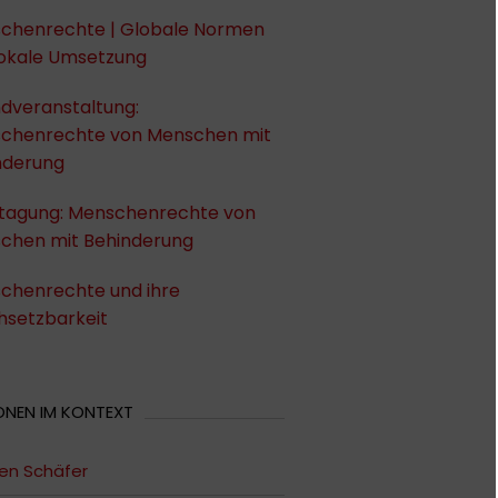
chenrechte | Globale Normen
lokale Umsetzung
dveranstaltung:
chenrechte von Menschen mit
nderung
tagung: Menschenrechte von
chen mit Behinderung
chenrechte und ihre
hsetzbarkeit
ONEN IM KONTEXT
en Schäfer