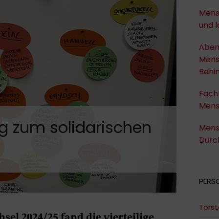
Mens
und 
Aben
Mens
Behi
Fach
Mens
g zum solidarischen
Mens
Durc
PERS
Torst
l 2024/25 fand die vierteilige