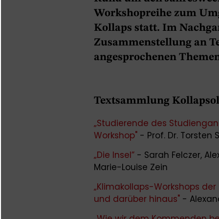
Workshopreihe zum Umg
Kollaps statt. Im Nachga
Zusammenstellung an Text
angesprochenen Themen
Textsammlung Kollapsol
„Studierende des Studiengang
Workshop"
- Prof. Dr. Torsten
„Die Insel”
- Sarah Felczer, A
Marie-Louise Zein
„Klimakollaps-Workshops der S
und darüber hinaus"
- Alexa
„Wie wir dem Kommenden b