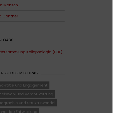
en Mensch
a Gantner
NLOADS
extsammlung Kollapsologie (PDF)
N ZU DIESEM BEITRAG
okratie und Engagement
einwohl und Verantwortung
ographie und Strukturwandel
haltige Entwicklung