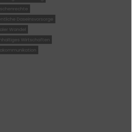
schenrechte
ntliche Daseinsvorsorge
ialer Wandel
hhaltiges Wirtschaften
makommunikation