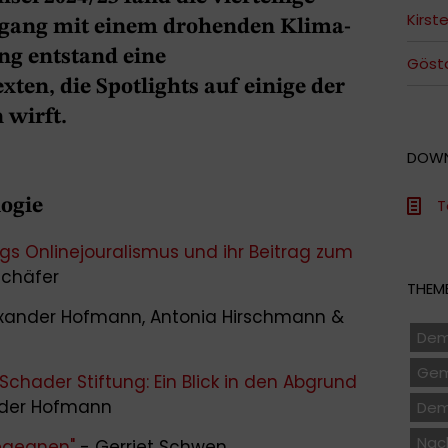
Kirst
ang mit einem drohenden Klima-
ng entstand eine
Göst
en, die Spotlights auf einige der
 wirft.
DOW
ogie
T
s Onlinejouralismus und ihr Beitrag zum
 Schäfer
THEME
lexander Hofmann, Antonia Hirschmann &
Dem
Gem
chader Stiftung: Ein Blick in den Abgrund
nder Hofmann
Dem
Nach
egegnen"
- Gerriet Schwen