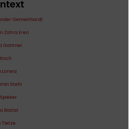
ntext
ander Gemeinhardt
m Zahra Eren
a Gantner
 Koch
a Lorenz
min Stehl
 Spieker
 Bastel
 Tietze