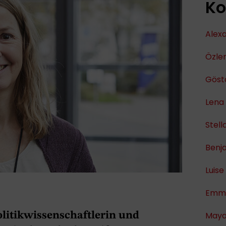
Ko
Alex
Özle
Göst
Lena
Stell
Benja
Luise
Emma
olitikwissenschaftlerin und
Maya