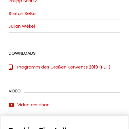
Philipp Schulz
Stefan Selke
Julian Wékel
DOWNLOADS
Programm des Großen Konvents 2019 (PDF)
VIDEO
Video ansehen
BILDERGALERIE