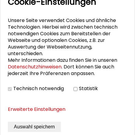
Cookie-Einstellungen
Impressionen vom Großen Konvent
Unsere Seite verwendet Cookies und ähnliche
Technologien. Hierbei wird zwischen technisch
notwendigen Cookies zum Bereitstellen der
PUBLIKATIONEN
Webseite und optionalen Cookies, z.B. zur
Auswertung der Webseitennutzung,
unterschieden.
DU BIST NICHT ALLEIN. Öffentlicher Raum
Mehr Informationen dazu finden Sie in unseren
im Dialog
Datenschutzhinweisen
. Dort können Sie auch
jederzeit Ihre Präferenzen anpassen.
Technisch notwendig
Statistik
THEMEN ZU DIESEM BEITRAG
Erweiterte Einstellungen
Gemeinwohl und Verantwortung
Kommunikation und Kultur
Auswahl speichern