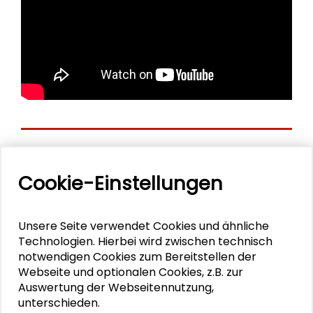
Personen im Kontext
Cookie-Einstellungen
Maximilian Bertamini
Unsere Seite verwendet Cookies und ähnliche
Jana Friedrichsen
Technologien. Hierbei wird zwischen technisch
notwendigen Cookies zum Bereitstellen der
Roger Häußling
Webseite und optionalen Cookies, z.B. zur
Auswertung der Webseitennutzung,
Caroline Y. Robertson-von Trotha
unterschieden.