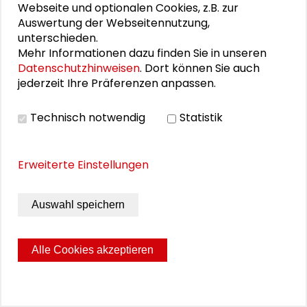
Webseite und optionalen Cookies, z.B. zur
Auswertung der Webseitennutzung,
unterschieden.
Mehr Informationen dazu finden Sie in unseren
Datenschutzhinweisen
. Dort können Sie auch
Indikatoren - Gezählt, gewogen,
jederzeit Ihre Präferenzen anpassen.
entschieden?
Technisch notwendig
Statistik
Wie bewerten wir komplexe gesellschaftliche
Situationen, oder Sachverhalte? Ist es in
Ordnung ganze Eigenschaftsbündel auf nur wenige,
Erweiterte Einstellungen
charakteristische Merkmale herunterzubrechen
und darauf Entscheidungen aufzubauen?
Gemeinsam mit dem Philosophischen Seminar der
Auswahl speichern
Universität Heidelberg und dem Institut für
Philosophie der Technischen Universität Darmstadt
haben wir in einem interdisziplinäten Workshop die
Alle Cookies akzeptieren
Nutzbarkeit von Indikatoren diskutiert.
MEHR ERFAHREN