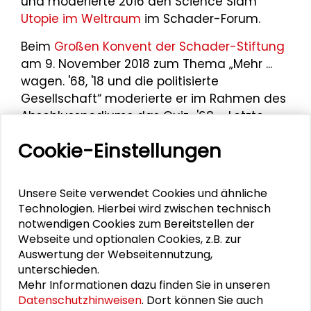
und moderierte 2016 den Science Slam
Utopie im Weltraum
im Schader-Forum.
Beim
Großen Konvent der Schader-Stiftung
am 9. November 2018 zum Thema „Mehr ...
wagen. '68, '18 und die politisierte
Gesellschaft“ moderierte er im Rahmen des
Abschlusspodiums das Quiz „'68 – Letzte
Fragen“.
Cookie-Einstellungen
Zuletzt moderierte er das Abschlusspodium
„Den öffentlichen Raum in Frage stellen –
Unsere Seite verwendet Cookies und ähnliche
Letzte Fragen und Quiz“ beim
Großen
Technologien. Hierbei wird zwischen technisch
Konvent der Schader-Stiftung
am 8.
notwendigen Cookies zum Bereitstellen der
November 2019 zum Thema „DU BIST NICHT
Webseite und optionalen Cookies, z.B. zur
ALLEIN. Öffentlicher Raum im Dialog“.
Auswertung der Webseitennutzung,
unterschieden.
Mehr Informationen dazu finden Sie in unseren
Datenschutzhinweisen
. Dort können Sie auch