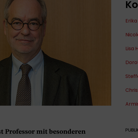
Ko
Erika
Nicol
Lisa 
Doro
Stef
Chris
Armi
PUBLI
ist Professor mit besonderen