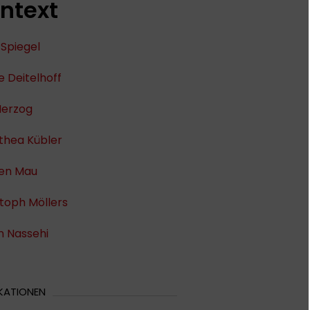
ntext
 Spiegel
e Deitelhoff
Herzog
thea Kübler
fen Mau
toph Möllers
n Nassehi
KATIONEN