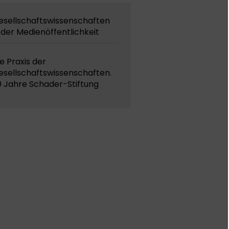
esellschaftswissenschaften
 der Medienöffentlichkeit
e Praxis der
esellschaftswissenschaften.
0 Jahre Schader-Stiftung