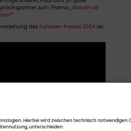
e Folge unseres Podcasts „In guter
esprächspartner zum Thema „
Warum wir
rnen?
“.
isverleihung des
Schader-Preises 2024
an
nologien. Hierbei wird zwischen technisch notwendigen 
itennutzung, unterschieden.