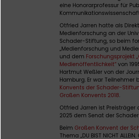
eine Honorarprofessur für Publ
Kommunikationswissenschaft an
Otfried Jarren hatte als Dire
Medienforschung an der Unive
Schader-Stiftung, so beim f
„Medienforschung und Medien
und dem
Forschungsprojekt 
Medienöffentlichkeit“
von 1995
Hartmut Weßler von der Journ
Hamburg. Er war Teilnehmer 
Konvents der Schader-Stiftu
Großen Konvents 2018
.
Otfried Jarren ist Preisträger
2025 dem Senat der Schader-
Beim
Großen Konvent der Sc
Thema „DU BIST NICHT ALLEIN. 