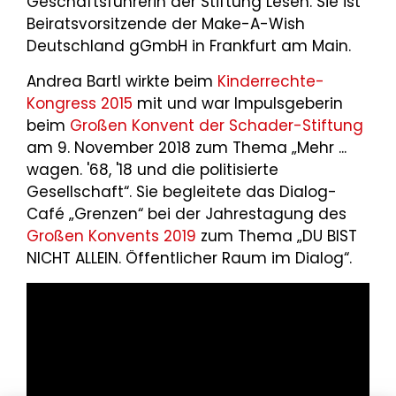
Geschäftsführerin der Stiftung Lesen. Sie ist
Beiratsvorsitzende der Make-A-Wish
Deutschland gGmbH in Frankfurt am Main.
Andrea Bartl wirkte beim
Kinderrechte-
Kongress 2015
mit und war Impulsgeberin
beim
Großen Konvent der Schader-Stiftung
am 9. November 2018 zum Thema „Mehr ...
wagen. '68, '18 und die politisierte
Gesellschaft“. Sie begleitete das Dialog-
Café „Grenzen“ bei der Jahrestagung des
Großen Konvents 2019
zum Thema „DU BIST
NICHT ALLEIN. Öffentlicher Raum im Dialog“.