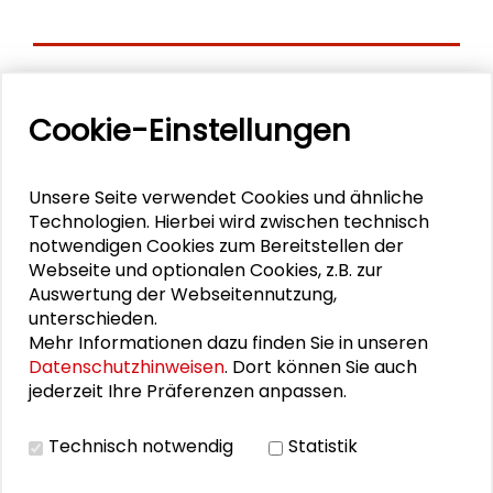
Personen im Kontext
Cookie-Einstellungen
Erika Spiegel
Unsere Seite verwendet Cookies und ähnliche
Lisa Herzog
Technologien. Hierbei wird zwischen technisch
notwendigen Cookies zum Bereitstellen der
Otfried Jarren
Webseite und optionalen Cookies, z.B. zur
Auswertung der Webseitennutzung,
Dorothea Kübler
unterschieden.
Mehr Informationen dazu finden Sie in unseren
Steffen Mau
Datenschutzhinweisen
. Dort können Sie auch
jederzeit Ihre Präferenzen anpassen.
Christoph Möllers
Armin Nassehi
Technisch notwendig
Statistik