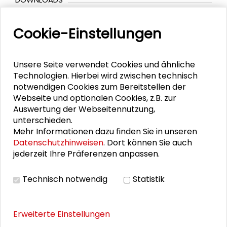
Abgelaufen: Call for Conferences: DTdT23
Cookie-Einstellungen
Informationsblatt: Kooperation mit der
Schader-Stiftung im Rahmen der DTdT23
Unsere Seite verwendet Cookies und ähnliche
DTdT23 Programm
Technologien. Hierbei wird zwischen technisch
Pressemitteilung | Darmstädter Tage der
notwendigen Cookies zum Bereitstellen der
Transformation
Webseite und optionalen Cookies, z.B. zur
Auswertung der Webseitennutzung,
unterschieden.
Mehr Informationen dazu finden Sie in unseren
BILDERGALERIE
Datenschutzhinweisen
. Dort können Sie auch
jederzeit Ihre Präferenzen anpassen.
Impressionen der Veranstaltung
Technisch notwendig
Statistik
Erweiterte Einstellungen