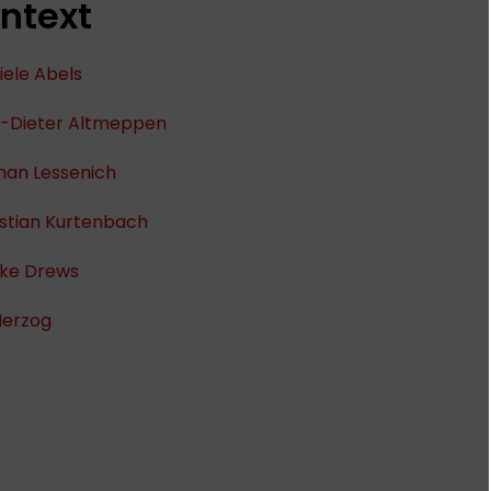
ntext
ele Abels
s-Dieter Altmeppen
han Lessenich
stian Kurtenbach
ke Drews
Herzog