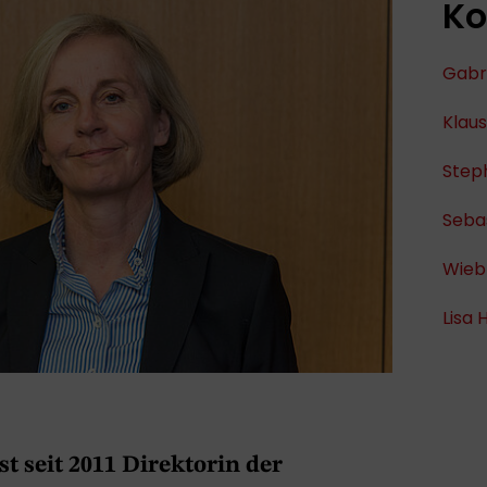
Ko
Gabri
Klau
Step
Seba
Wieb
Lisa 
t seit 2011 Direktorin der