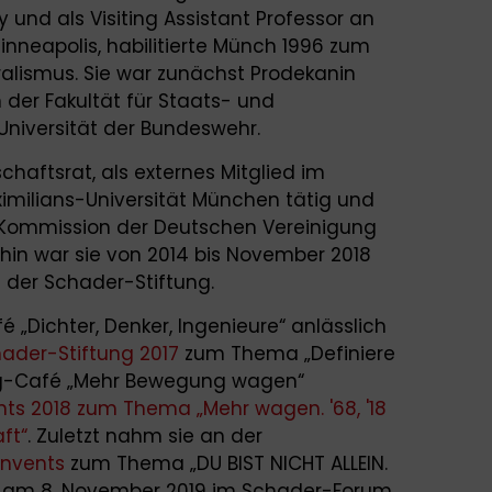
 und als Visiting Assistant Professor an
Minneapolis, habilitierte Münch 1996 zum
ralismus. Sie war zunächst Prodekanin
 der Fakultät für Staats- und
Universität der Bundeswehr.
chaftsrat, als externes Mitglied im
imilians-Universität München tätig und
ik-Kommission der Deutschen Vereinigung
erhin war sie von 2014 bis November 2018
s
der Schader-Stiftung.
é „Dichter, Denker, Ingenieure“ anlässlich
ader-Stiftung 2017
zum Thema „Definiere
og-Café „Mehr Bewegung wagen“
ts 2018 zum Thema „Mehr wagen. '68, '18
aft“
. Zuletzt nahm sie an der
nvents
zum Thema „DU BIST NICHT ALLEIN.
“ am 8. November 2019 im Schader-Forum