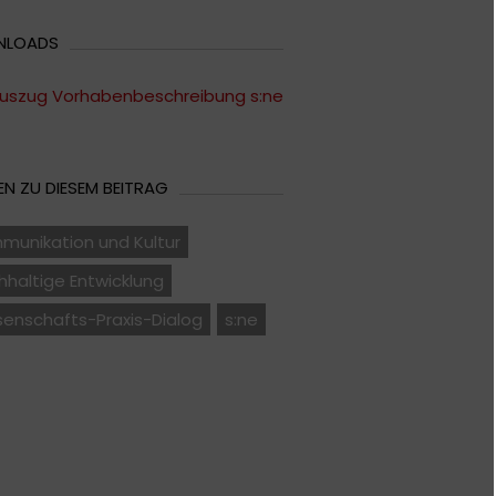
NLOADS
uszug Vorhabenbeschreibung s:ne
N ZU DIESEM BEITRAG
munikation und Kultur
haltige Entwicklung
senschafts-Praxis-Dialog
s:ne