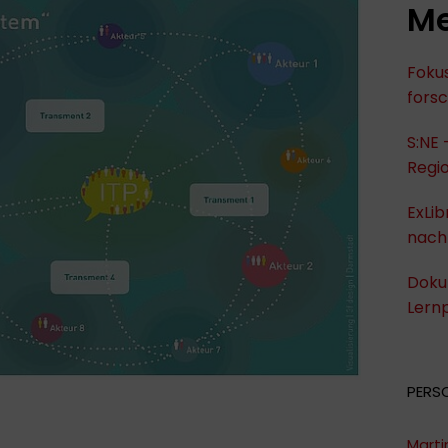
Me
Fokus
fors
S:NE 
Regi
ExLib
nach
Dokum
Lernp
PERS
Marti