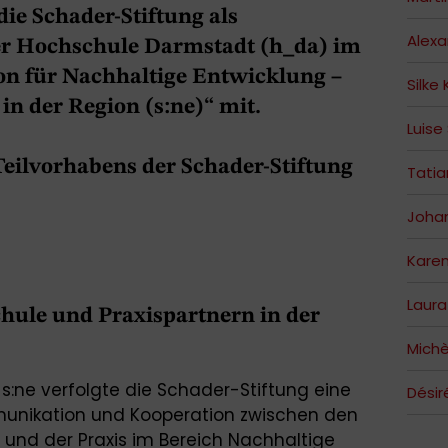
die Schader-Stiftung als
Alex
der Hochschule Darmstadt (h_da) im
on für Nachhaltige Entwicklung –
Silke
in der Region (s:ne)“ mit.
Luise
eilvorhabens der Schader-Stiftung
Tati
Johan
Kare
Laura
ule und Praxispartnern in der
Michè
t s:ne verfolgte die Schader-Stiftung eine
Désir
munikation und Kooperation zwischen den
und der Praxis im Bereich Nachhaltige