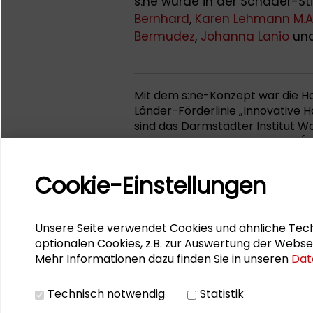
s:ne wurde in der Schader-St
Bernhard
,
Karen Lehmann M.A
Bermudez
,
Johanna Lanio
un
Mit dem s:ne-Konzept war die H
Länder-Förderlinie „Innovative 
sind das Darmstädter Institut Wo
sozial-ökologische Forschung (IS
die Software AG, die Unternehm
Cookie-Einstellungen
Unsere Seite verwendet Cookies und ähnliche Tech
optionalen Cookies, z.B. zur Auswertung der Webse
Mehr Informationen dazu finden Sie in unseren
Dat
Technisch notwendig
Statistik