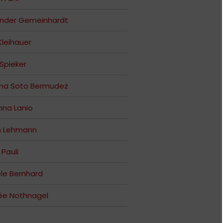
ander Gemeinhardt
 Kleihauer
 Spieker
ana Soto Bermudez
na Lanio
n Lehmann
 Pauli
le Bernhard
ée Nothnagel