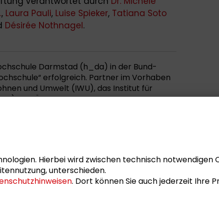
iftung verantwortet durch
Dr. Michèle
.
,
Laura Pauli
,
Luise Spieker
,
Tatiana Soto
d
Désirée Nothnagel
.
ochschule Darmstad (h_da) in der Bund-
Hochschule“ erfolgreich. Partner im Vorhaben
hnen und Umwelt (IWU), das Institut für
OE), das Öko-Institut, die Schader-Stiftung,
ensberatung „e-hoch3“ und RTI Sports.
nologien. Hierbei wird zwischen technisch notwendigen 
itennutzung, unterschieden.
enschutzhinweisen
. Dort können Sie auch jederzeit Ihre