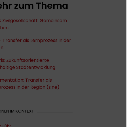
hr zum Thema
 Zivilgesellschaft: Gemeinsam
chen
– Transfer als Lernprozess in der
on
ris: Zukunftsorientierte
haltige Stadtentwicklung
entation: Transfer als
rozess in der Region (s:ne)
ONEN IM KONTEXT
n Führ