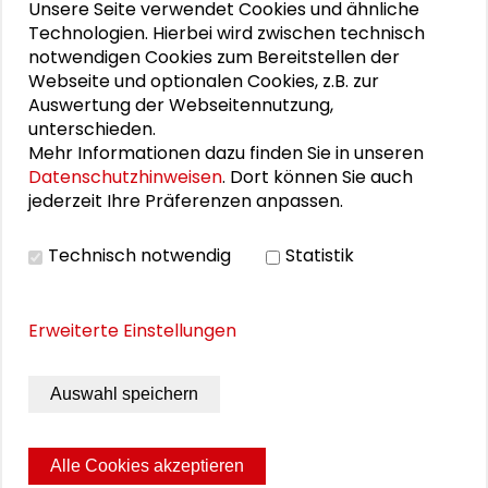
Astrid Schmeing
Unsere Seite verwendet Cookies und ähnliche
Technologien. Hierbei wird zwischen technisch
Lars Hennemann
notwendigen Cookies zum Bereitstellen der
Webseite und optionalen Cookies, z.B. zur
Monika Meyer
Auswertung der Webseitennutzung,
unterschieden.
Mehr Informationen dazu finden Sie in unseren
Datenschutzhinweisen
. Dort können Sie auch
jederzeit Ihre Präferenzen anpassen.
DOWNLOADS
Technisch notwendig
Statistik
Programmflyer
Erweiterte Einstellungen
BILDERGALERIE
Auswahl speichern
Impressionen
Alle Cookies akzeptieren