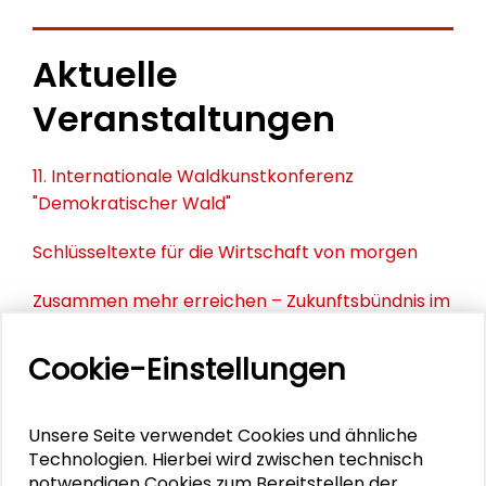
Aktuelle
Veranstaltungen
11. Internationale Waldkunstkonferenz
"Demokratischer Wald"
Schlüsseltexte für die Wirtschaft von morgen
Zusammen mehr erreichen – Zukunftsbündnis im
Dialog
Cookie-Einstellungen
Schader-Festival 2026
25. Runder Tisch Wissenschaftsstadt Darmstadt
Unsere Seite verwendet Cookies und ähnliche
Technologien. Hierbei wird zwischen technisch
notwendigen Cookies zum Bereitstellen der