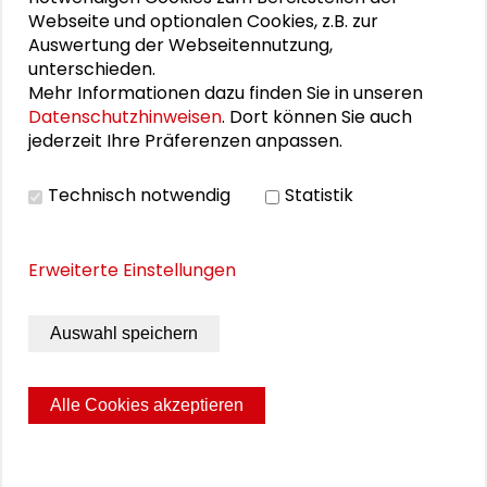
Webseite und optionalen Cookies, z.B. zur
PERSONEN IM KONTEXT
Auswertung der Webseitennutzung,
unterschieden.
Martin Burwitz
Mehr Informationen dazu finden Sie in unseren
Datenschutzhinweisen
. Dort können Sie auch
Alexander Gemeinhardt
jederzeit Ihre Präferenzen anpassen.
Steffi Ober
Technisch notwendig
Statistik
Erweiterte Einstellungen
DOWNLOADS
Auswahl speichern
Programm Workshop GTPF
Alle Cookies akzeptieren
Seite drucken
Sitemap
Impressum
Datenschutz
© 2026 Schader-Stiftung