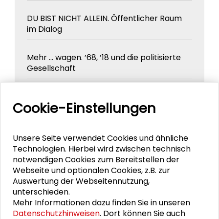
DU BIST NICHT ALLEIN. Öffentlicher Raum
im Dialog
Mehr ... wagen. ’68, ’18 und die politisierte
Gesellschaft
Definiere Deutschland! Dokumentation
Cookie-Einstellungen
des Großen Konvents 2017
Kulturelle Praktiken 4.0 – Dokumentation
Unsere Seite verwendet Cookies und ähnliche
des Großen Konvents der Schader-
Technologien. Hierbei wird zwischen technisch
Stiftung 2016
notwendigen Cookies zum Bereitstellen der
Webseite und optionalen Cookies, z.B. zur
Auswertung der Webseitennutzung,
Öffentliche Wissenschaft –
unterschieden.
Dokumentation des Großen Konvents 2015
Mehr Informationen dazu finden Sie in unseren
Datenschutzhinweisen
. Dort können Sie auch