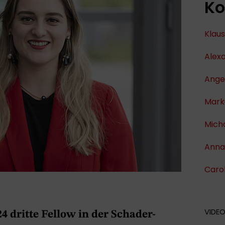
Ko
Klau
Alex
Ange
Mark
Mich
Anna-
Carol
VIDE
4 dritte Fellow in der Schader-