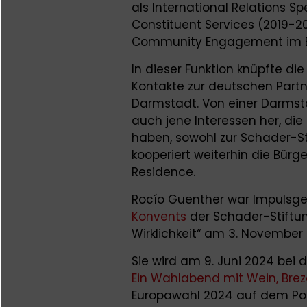
als International Relations Spe
Constituent Services (2019-20
Community Engagement im Bü
In dieser Funktion knüpfte di
Kontakte zur deutschen Partn
Darmstadt. Von einer Darmst
auch jene Interessen her, di
haben, sowohl zur Schader-St
kooperiert weiterhin die Bür
Residence.
Rocío Guenther war Impulsge
Konvents
der Schader-Stiftu
Wirklichkeit“ am 3. November 
Sie wird am 9. Juni 2024 bei
Ein Wahlabend mit Wein, Bre
Europawahl 2024 auf dem Pod