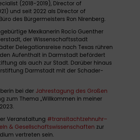
cialist (2018-2019), Director of
21) und seit 2022 als Director of
ro des Bürgermeisters Ron Nirenberg.
e gebürtige Mexikanerin Rocío Guenther
erstadt, der Wissenschaftsstadt
ädter Delegationsreise nach Texas rühren
e den Aufenthalt in Darmstadt befördert
iftung als auch zur Stadt. Darüber hinaus
gerstiftung Darmstadt mit der Schader-
berin bei der
Jahrestagung des Großen
ng zum Thema „Willkommen in meiner
2023.
 der Veranstaltung
#transitachtzehnuhr–
zeln & Gesellschaftswissenschaften
zur
ium vertreten sein.