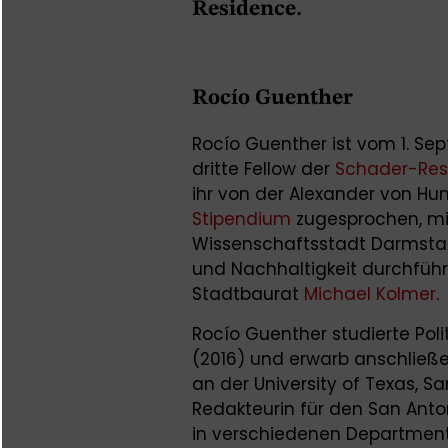
Residence.
Rocío Guenther
Rocío Guenther ist vom 1. Se
dritte Fellow der
Schader-Res
ihr von der Alexander von Hu
Stipendium
zugesprochen, mit
Wissenschaftsstadt Darmstadt
und Nachhaltigkeit durchführe
Stadtbaurat
Michael Kolmer
.
Rocío Guenther studierte Polit
(2016) und erwarb anschließe
an der University of Texas, Sa
Redakteurin für den San Anto
in verschiedenen Department