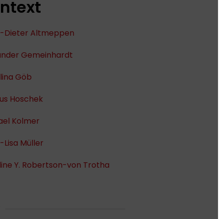
ntext
s-Dieter Altmeppen
ander Gemeinhardt
lina Göb
us Hoschek
ael Kolmer
Lisa Müller
ine Y. Robertson-von Trotha
O