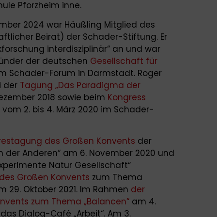
ule Pforzheim inne.
ber 2024 war Häußling Mitglied des
tlicher Beirat) der Schader-Stiftung. Er
kforschung interdisziplinär“ an und war
ründer der deutschen
Gesellschaft für
m Schader-Forum in Darmstadt. Roger
i der
Tagung „Das Paradigma der
Dezember 2018 sowie beim
Kongress
vom 2. bis 4. März 2020 im Schader-
restagung des Großen Konvents
der
en der Anderen“ am 6. November 2020 und
Experimente Natur Gesellschaft“
des Großen Konvents
zum Thema
am 29. Oktober 2021. Im Rahmen
der
onvents zum Thema „Balancen“
am 4.
das Dialog-Café „Arbeit“. Am 3.