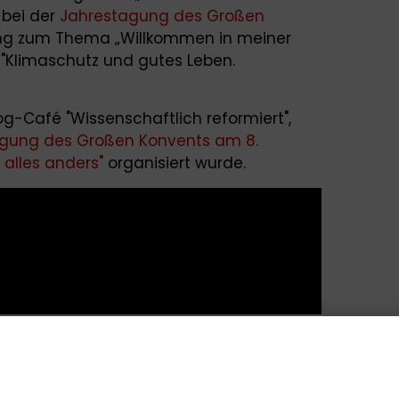
 bei der
Jahrestagung des Großen
ng zum Thema „Willkommen in meiner
 "Klimaschutz und gutes Leben.
log-Café "Wissenschaftlich reformiert",
agung des Großen Konvents am 8.
alles anders"
organisiert wurde.