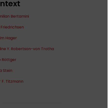
ntext
ilian Bertamini
Friedrichsen
lm Hager
ine Y. Robertson-von Trotha
e Röttger
a Stein
 F. Titzmann
O