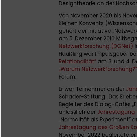
Designtheorie an der Hochsch
Von November 2020 bis Novem
Kleinen Konvents (Wissenschaf
gehört der Initiative „Netzwer
am 5. Dezember 2016 Mitbeg
Netzwerkforschung (DGNet)
i
Häußling war Impulsgeber be
Relationalität“
am 3. und 4. 
„Warum Netzwerkforschung?“
Forum.
Er war Teilnehmer an der
Jah
Schader-Stiftung „Das Erleb
Begleiter des Dialog-Cafés „
anlässlich der
Jahrestagung 
„Normalität als Experiment“ 
Jahrestagung des Großen K
November 2022 begleitete er 