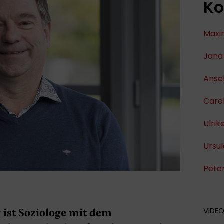
Ko
Maxim
Jana 
Anse
Carol
Ulrik
Ursul
Peter
VIDE
 ist Soziologe mit dem