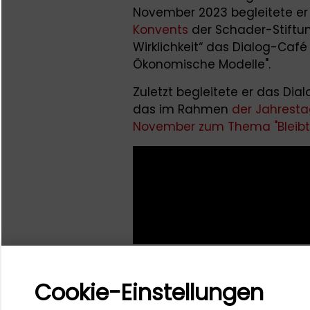
November 2023 begleitete er
Konvents
der Schader-Stiftu
Wirklichkeit“ das Dialog-Café
Ökonomische Modelle".
Zuletzt begleitete er das Dia
das im Rahmen
der Jahrest
November zum Thema "Bleibt 
Cookie-Einstellungen