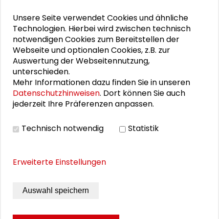
Unsere Seite verwendet Cookies und ähnliche
Nicole Deitelhoff
Technologien. Hierbei wird zwischen technisch
notwendigen Cookies zum Bereitstellen der
Otfried Jarren
Webseite und optionalen Cookies, z.B. zur
Auswertung der Webseitennutzung,
Dorothea Kübler
unterschieden.
Mehr Informationen dazu finden Sie in unseren
Steffen Mau
Datenschutzhinweisen
. Dort können Sie auch
jederzeit Ihre Präferenzen anpassen.
Christoph Möllers
Armin Nassehi
Technisch notwendig
Statistik
Erweiterte Einstellungen
VIDEO
Auswahl speichern
Video ansehen