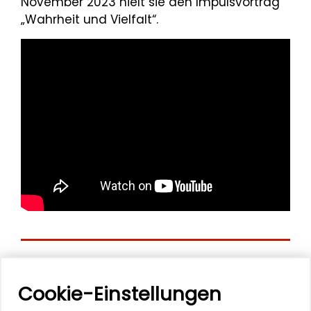
November 2023 hielt sie den Impulsvortrag
„Wahrheit und Vielfalt“.
Personen im Kontext
Cookie-Einstellungen
Erika Spiegel