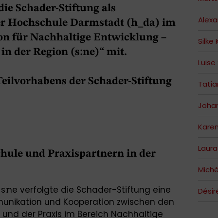
die Schader-Stiftung als
Alex
der Hochschule Darmstadt (h_da) im
on für Nachhaltige Entwicklung –
Silke
in der Region (s:ne)“ mit.
Luise
eilvorhabens der Schader-Stiftung
Tati
Johan
Kare
Laura
ule und Praxispartnern in der
Michè
t s:ne verfolgte die Schader-Stiftung eine
Désir
munikation und Kooperation zwischen den
und der Praxis im Bereich Nachhaltige