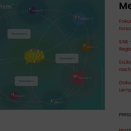
Me
Fokus
fors
S:NE 
Regi
ExLib
nach
Dokum
Lernp
PERS
Marti