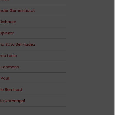
ander Gemeinhardt
 Kleihauer
 Spieker
ana Soto Bermudez
na Lanio
n Lehmann
 Pauli
le Bernhard
ée Nothnagel