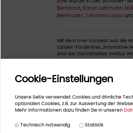
s:ne wurde in der Schader-St
Bernhard
,
Karen Lehmann M.A
Bermudez
,
Johanna Lanio
un
Mit dem s:ne-Konzept war die H
Länder-Förderlinie „Innovative 
sind das Darmstädter Institut Wo
sozial-ökologische Forschung (IS
die Software AG, die Unternehm
Cookie-Einstellungen
Unsere Seite verwendet Cookies und ähnliche Tech
optionalen Cookies, z.B. zur Auswertung der Webse
Mehr Informationen dazu finden Sie in unseren
Dat
Technisch notwendig
Statistik