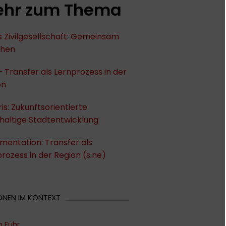
hr zum Thema
 Zivilgesellschaft: Gemeinsam
chen
– Transfer als Lernprozess in der
on
ris: Zukunftsorientierte
haltige Stadtentwicklung
entation: Transfer als
rozess in der Region (s:ne)
ONEN IM KONTEXT
n Führ