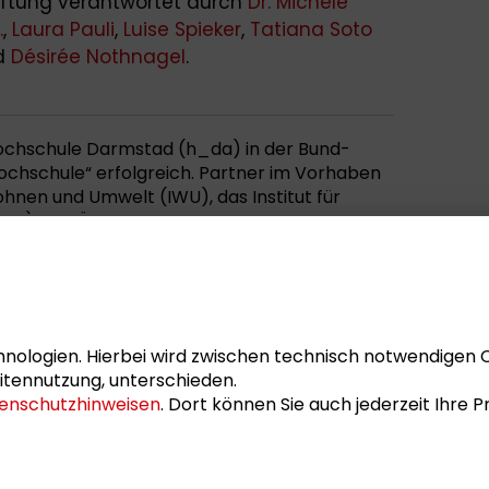
iftung verantwortet durch
Dr. Michèle
.
,
Laura Pauli
,
Luise Spieker
,
Tatiana Soto
d
Désirée Nothnagel
.
ochschule Darmstad (h_da) in der Bund-
Hochschule“ erfolgreich. Partner im Vorhaben
hnen und Umwelt (IWU), das Institut für
OE), das Öko-Institut, die Schader-Stiftung,
ensberatung „e-hoch3“ und RTI Sports.
nologien. Hierbei wird zwischen technisch notwendigen 
itennutzung, unterschieden.
enschutzhinweisen
. Dort können Sie auch jederzeit Ihre