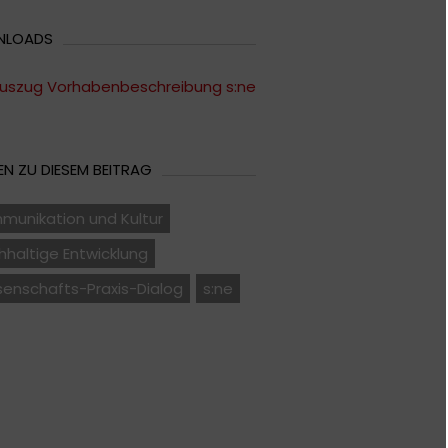
NLOADS
uszug Vorhabenbeschreibung s:ne
N ZU DIESEM BEITRAG
munikation und Kultur
haltige Entwicklung
senschafts-Praxis-Dialog
s:ne