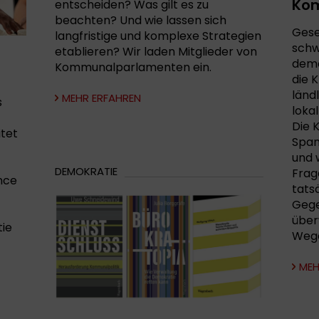
Ko
entscheiden? Was gilt es zu
beachten? Und wie lassen sich
Gese
langfristige und komplexe Strategien
schw
etablieren? Wir laden Mitglieder von
demo
Kommunalparlamenten ein.
die 
länd
MEHR ERFAHREN
s
lokal
Die 
itet
Span
und 
DEMOKRATIE
Frag
nce
tats
Gege
über
ie
Wege
MEH