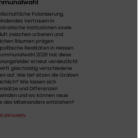
mmunalwahl
llschaftliche Polarisierung,
indendes Vertrauen in
kratische Institutionen sowie
Kluft zwischen urbanen und
lichen Räumen prägen
politische Realitäten in Hessen.
Kommunalwahl 2026 hat diese
nungsfelder erneut verdeutlicht
wirft gleichzeitig verschiedene
en auf. Wie tief sitzen die Gräben
ächlich? Wie lassen sich
nsätze und Differenzen
winden und wo können neue
 des Miteinanders entstehen?
R ERFAHREN