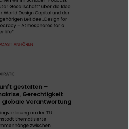
chen wir im Schader-Podcast
guter Gesellschaft“ über die Idee
er World Design Capital und der
gehörigen Leitidee „Design for
cracy – Atmospheres for a
r life“.
DCAST ANHÖREN
KRATIE
unft gestalten –
makrise, Gerechtigkeit
 globale Verantwortung
Ringvorlesung an der TU
stadt thematisierte
ammenhänge zwischen