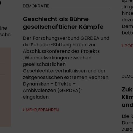
spre
n
DEMOKRATIE
„In 
hint
Geschlecht als Bühne
dazu
gesellschaftlicher Kämpfe
Demo
ine
bette
tsche
Der Forschungsverbund GERDEA und
die Schader-Stiftung haben zur
PO
Abschlusskonferenz des Projekts
„Wechselwirkungen zwischen
gesellschaftlichen
Geschlechterverhältnissen und der
DEMO
zeitgenössischen extremen Rechten.
Dynamiken – Effekte –
Zuk
Ambivalenzen (GERDEA)“
Kli
eingeladen.
und
MEHR ERFAHREN
Die 
Darm
Zus