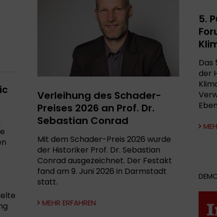
5. 
For
Kli
Das 
der 
Klim
ic
Verleihung des Schader-
Verw
Ebene
Preises 2026 an Prof. Dr.
Sebastian Conrad
n
MEH
ie
Mit dem Schader-Preis 2026 wurde
en
der Historiker Prof. Dr. Sebastian
Conrad ausgezeichnet. Der Festakt
fand am 9. Juni 2026 in Darmstadt
DEMO
statt.
elte
MEHR ERFAHREN
ng