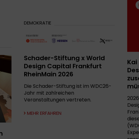
DEMOKRATIE
Schader-Stiftung x World
Kai
Design Capital Frankfurt
Des
RheinMain 2026
zu
mü
Die Schader-Stiftung ist im WDC26-
Jahr mit zahlreichen
2026
Veranstaltungen vertreten.
Desi
Frank
MEHR ERFAHREN
dies
(WDC
Expe
h