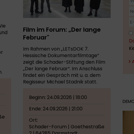
Wie
Film im Forum: „Der lange
 und
Februar"
D
K
Im Rahmen von „LETsDOK 7.
er
Hessische Dokumentarfilmtage“
zeigt die Schader-Stiftung den Film
„Der lange Februar“. Im Anschluss
n.
findet ein Gespräch mit u. a. dem
Regisseur Michael Stadnik statt.
Beginn: 24.09.2026 | 18:00
DEMO
Ende: 24.09.2026 | 21:00
ße
Ort:
Schader-Forum | Goethestraße
2 | 64285 Darmstadt