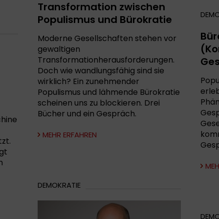
Transformation zwischen
DEMO
Populismus und Bürokratie
Bür
Moderne Gesellschaften stehen vor
(Ko
gewaltigen
Transformationherausforderungen.
Ges
Doch wie wandlungsfähig sind sie
Popu
wirklich? Ein zunehmender
erle
Populismus und lähmende Bürokratie
Phän
scheinen uns zu blockieren. Drei
Gesp
Bücher und ein Gespräch.
chine
Gese
komm
MEHR ERFAHREN
zt.
Gesp
igt
h
MEH
DEMOKRATIE
DEMO