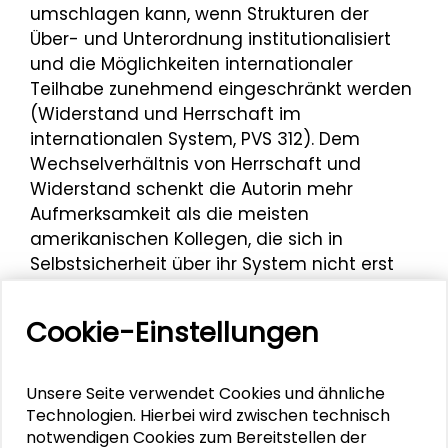
umschlagen kann, wenn Strukturen der
Über- und Unterordnung institutionalisiert
und die Möglichkeiten internationaler
Teilhabe zunehmend eingeschränkt werden
(Widerstand und Herrschaft im
internationalen System, PVS 312). Dem
Wechselverhältnis von Herrschaft und
Widerstand schenkt die Autorin mehr
Aufmerksamkeit als die meisten
amerikanischen Kollegen, die sich in
Selbstsicherheit über ihr System nicht erst
seit Trump wiegen.
Cookie-Einstellungen
Recht und Politik wurden anhand der
Verhandlungen zum Internationalen
Gerichtshof analysiert. Es zeigte sich, dass
Unsere Seite verwendet Cookies und ähnliche
von einer gemeinsamen Außenpolitik der EU
Technologien. Hierbei wird zwischen technisch
nicht gesprochen werden kann. Aber das
notwendigen Cookies zum Bereitstellen der