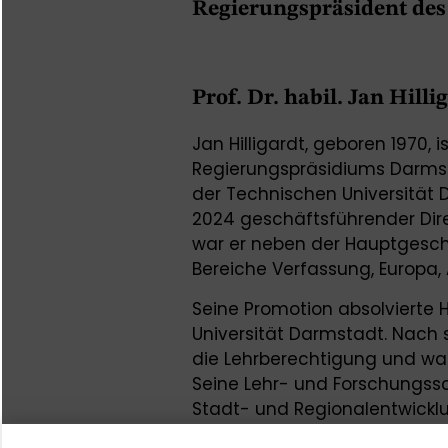
Regierungspräsident de
Prof. Dr. habil. Jan Hilli
Jan Hilligardt, geboren 1970, 
Regierungspräsidiums Darmsta
der Technischen Universität 
2024 geschäftsführender Dire
war er neben der Hauptgesch
Bereiche Verfassung, Europa, 
Seine Promotion absolvierte 
Universität Darmstadt. Nach se
die Lehrberechtigung und war
Seine Lehr- und Forschungss
Stadt- und Regionalentwick
Regionalpolitik. Darüber hina