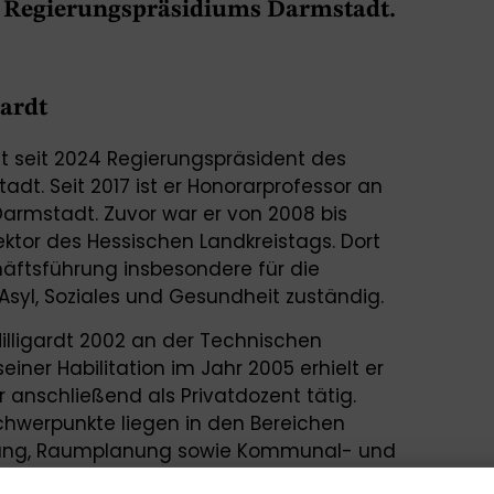
s Regierungspräsidiums Darmstadt.
gardt
ist seit 2024 Regierungspräsident des
dt. Seit 2017 ist er Honorarprofessor an
Darmstadt. Zuvor war er von 2008 bis
ktor des Hessischen Landkreistags. Dort
äftsführung insbesondere für die
Asyl, Soziales und Gesundheit zuständig.
Hilligardt 2002 an der Technischen
iner Habilitation im Jahr 2005 erhielt er
 anschließend als Privatdozent tätig.
chwerpunkte liegen in den Bereichen
lung, Raumplanung sowie Kommunal- und
us war er im Rahmen seiner Tätigkeit beim