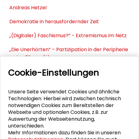
Andreas Hetzel
Demokratie in herausfordernder Zeit
„(Digitaler) Faschismus?” - Extremismus im Netz
„Die Unerhörten“ – Partizipation in der Peripherie
– eine Filmvorführung
Cookie-Einstellungen
PERSONEN IM KONTEXT
Unsere Seite verwendet Cookies und ähnliche
Technologien. Hierbei wird zwischen technisch
Wolfgang Gern
notwendigen Cookies zum Bereitstellen der
Webseite und optionalen Cookies, z.B. zur
Alexander Gemeinhardt
Auswertung der Webseitennutzung,
unterschieden.
Kirsten Mensch
Mehr Informationen dazu finden Sie in unseren