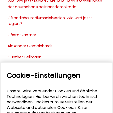
Wie wird jetzt regiert? Aktuelle Herausforderungen
der deutschen Koalitionsdemokratie
Öffentliche Podiumsdiskussion: Wie wird jetzt
regiert?
Gösta Gantner
Alexander Gemeinhardt
Gunther Hellmann
Dirk Jörke
Cookie-Einstellungen
Hanna-Lena Neuser
Christian Stecker
Unsere Seite verwendet Cookies und ähnliche
Technologien. Hierbei wird zwischen technisch
Benjamin Stehl
notwendigen Cookies zum Bereitstellen der
Webseite und optionalen Cookies, z.B. zur
Dennis Weis