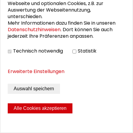
Webseite und optionalen Cookies, z.B. zur
Qualitäten der politischen Systeme, die wir
Auswertung der Webseitennutzung,
dem Sammelbegriff „Diktaturen“
unterschieden.
untergeordnet, aber doch auch
Mehr Informationen dazu finden Sie in unseren
ausdrücklich spezifiziert haben in
Datenschutzhinweisen
. Dort können Sie auch
jederzeit Ihre Präferenzen anpassen.
autochthone und nicht autochthone, in
totalitäre oder autoritäre, und dies zu
Technisch notwendig
Statistik
unterschiedlichen Zeiten. Überdies haben
Grundbegriffe unserer Untersuchungen in
den drei Ländern nicht dieselben
Erweiterte Einstellungen
Assoziationshöfe, so etwa wenn das
französische Wort für Täter bourreau, also
Henker, heißt oder das französische
Auswahl speichern
Verständnis von Republik und Demokratie
nicht dem deutschen oder polnischen
Alle Cookies akzeptieren
gleicht.
Schließlich haben wir in unserem