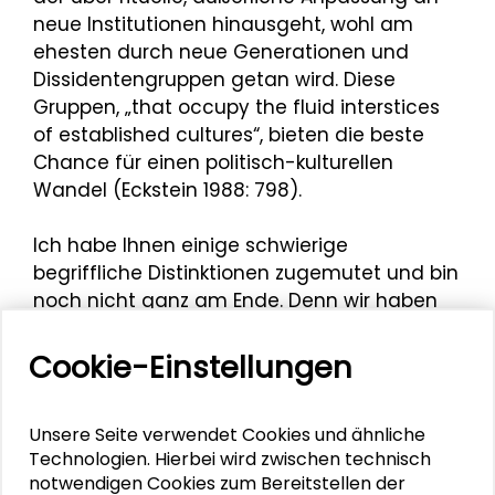
neue Institutionen hinausgeht, wohl am
ehesten durch neue Generationen und
Dissidentengruppen getan wird. Diese
Gruppen, „that occupy the fluid interstices
of established cultures“, bieten die beste
Chance für einen politisch-kulturellen
Wandel (Eckstein 1988: 798).
Ich habe Ihnen einige schwierige
begriffliche Distinktionen zugemutet und bin
noch nicht ganz am Ende. Denn wir haben
unsere Untersuchung als Drei-Länder
Vergleich angelegt. Zu diesem Vergleich
Cookie-Einstellungen
zwischen Frankreich, Deutschland und Polen
allerdings nur so viel, als angekündigte
Unsere Seite verwendet Cookies und ähnliche
Differenzierung: Es war wichtig, den jeweils
Technologien. Hierbei wird zwischen technisch
spezifischen historischen Kontext genau zu
notwendigen Cookies zum Bereitstellen der
beachten, namentlich die unterschiedlichen