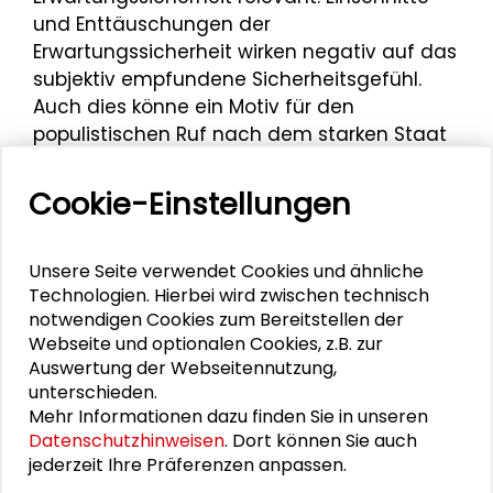
und Enttäuschungen der
Erwartungssicherheit wirken negativ auf das
subjektiv empfundene Sicherheitsgefühl.
Auch dies könne ein Motiv für den
populistischen Ruf nach dem starken Staat
sein.
Cookie-Einstellungen
Mehr zum Thema
Unsere Seite verwendet Cookies und ähnliche
Technologien. Hierbei wird zwischen technisch
notwendigen Cookies zum Bereitstellen der
Filmabend: „Das Deutsche Volk"
Webseite und optionalen Cookies, z.B. zur
Auswertung der Webseitennutzung,
Andreas Hetzel
unterschieden.
Mehr Informationen dazu finden Sie in unseren
Demokratie in herausfordernder Zeit
Datenschutzhinweisen
. Dort können Sie auch
jederzeit Ihre Präferenzen anpassen.
„(Digitaler) Faschismus?” - Extremismus im Netz