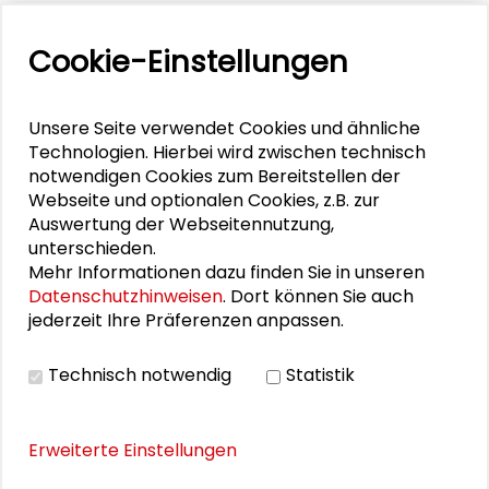
Cookie-Einstellungen
DOWNLOADS
Unsere Seite verwendet Cookies und ähnliche
Save the Date
Technologien. Hierbei wird zwischen technisch
Programm Demokratie erleben
notwendigen Cookies zum Bereitstellen der
Webseite und optionalen Cookies, z.B. zur
Workshop_Tim Stegemann
Auswertung der Webseitennutzung,
Vortrag_Bianka Pergande
unterschieden.
Mehr Informationen dazu finden Sie in unseren
Impulse für die (pädagogische) Praxis_Karl
Datenschutzhinweisen
. Dort können Sie auch
Kübel Stiftung
jederzeit Ihre Präferenzen anpassen.
Workshop_Daniela Kobelt Neuhaus
Technisch notwendig
Statistik
Workshop_Vanessa Schlevogt
Erweiterte Einstellungen
BILDERGALERIE