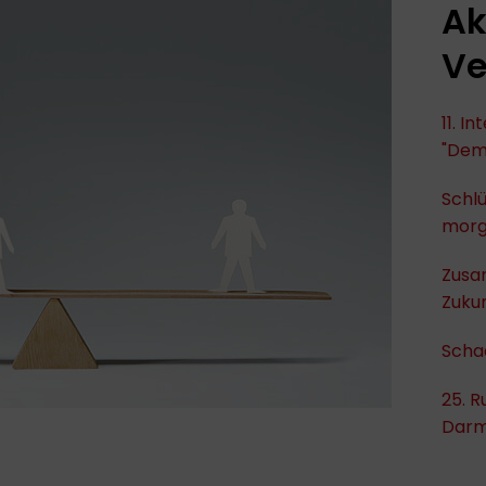
Ak
Ve
11. I
"Dem
Schlü
mor
Zusa
Zukun
Scha
25. R
Darm