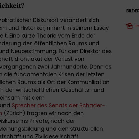
ichkeit?
BILDE
kratischer Diskursort verändert sich.
I
om und Historiker, nimmt in seinem Essay
eit. Eine kurze Theorie vom Ende der
nderung des öffentlichen Raums und
und Neubestimmung. Für den Direktor des
chaft droht akut der Verlust von
 vergangenen zwei Jahrhunderte. Denn es
rch die fundamentalen Krisen der letzten
ntlichen Raums als Ort der Kommunikation
h der wirtschaftlichen Geschäfts- und
meinsam mit dem
 und
Sprecher des Senats der Schader-
n
(Zürich) fragten wir nach den
skurse ins Private, nach der
r Meinungsbildung und den strukturellen
tschaft und Zivilgesellschaft.