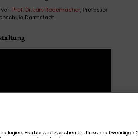
t von
Prof. Dr. Lars Rademacher
, Professor
Hochschule Darmstadt.
staltung
nologien. Hierbei wird zwischen technisch notwendigen 