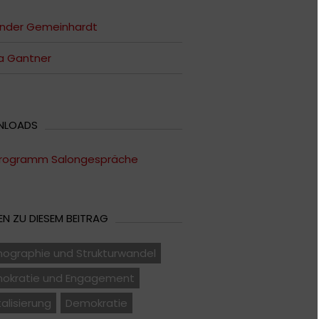
ander Gemeinhardt
a Gantner
NLOADS
rogramm Salongespräche
N ZU DIESEM BEITRAG
ographie und Strukturwandel
okratie und Engagement
talisierung
Demokratie