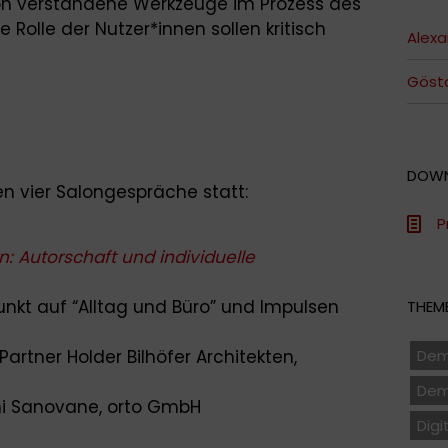
ion verstandene Werkzeuge im Prozess des
 Rolle der Nutzer*innen sollen kritisch
Alex
Göst
DOW
n vier Salongespräche statt:
P
n: Autorschaft und individuelle
unkt auf “Alltag und Büro” und Impulsen
THEME
Partner Holder Bilhöfer Architekten,
Dem
Dem
hi Sanovane, orto GmbH
Digi