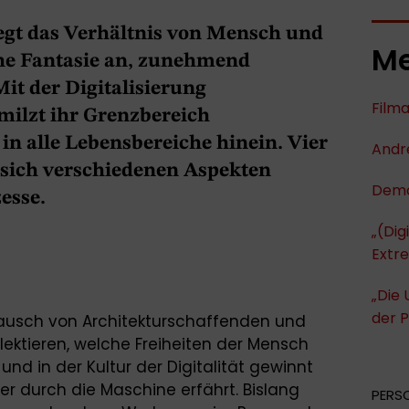
regt das Verhältnis von Mensch und
Me
he Fantasie an, zunehmend
Mit der Digitalisierung
Film
hmilzt ihr Grenzbereich
 in alle Lebensbereiche hinein. Vier
Andr
sich verschiedenen Aspekten
Demok
esse.
„(Dig
Extr
„Die 
der P
stausch von Architekturschaffenden und
flektieren, welche Freiheiten der Mensch
 und in der Kultur der Digitalität gewinnt
 durch die Maschine erfährt. Bislang
PERS