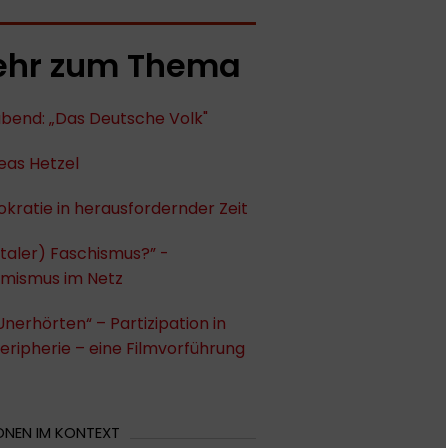
hr zum Thema
abend: „Das Deutsche Volk"
eas Hetzel
ratie in herausfordernder Zeit
italer) Faschismus?” -
emismus im Netz
Unerhörten“ – Partizipation in
eripherie – eine Filmvorführung
ONEN IM KONTEXT