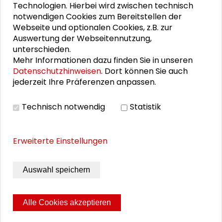
Ursula Stein
Technologien. Hierbei wird zwischen technisch
notwendigen Cookies zum Bereitstellen der
Peter F. Titzmann
Webseite und optionalen Cookies, z.B. zur
Auswertung der Webseitennutzung,
unterschieden.
Mehr Informationen dazu finden Sie in unseren
Datenschutzhinweisen
. Dort können Sie auch
PUBLIKATIONEN
jederzeit Ihre Präferenzen anpassen.
Willkommen in meiner Wirklichkeit
Technisch notwendig
Statistik
Erweiterte Einstellungen
THEMEN ZU DIESEM BEITRAG
Auswahl speichern
Kommunikation und Kultur
Schader-News
Alle Cookies akzeptieren
GrKo
Seite drucken
Sitemap
Impressum
Datenschutz