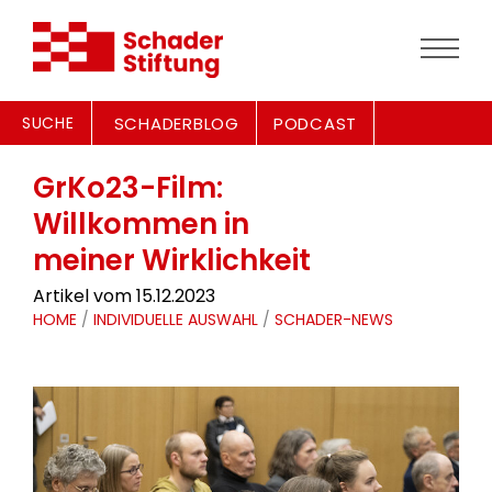
SUCHE
SCHADERBLOG
PODCAST
GrKo23-Film:
Willkommen in
meiner Wirklichkeit
Artikel vom 15.12.2023
HOME
/
INDIVIDUELLE AUSWAHL
/
SCHADER-NEWS