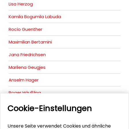
Lisa Herzog
Kamila Bogumila Labuda
Rocío Guenther
Maximilian Bertamini
Jana Friedrichsen
Marilena Geugjes
Anselm Hager
Roger Häußling
Caroline Y. Robertson-von Trotha
Cookie-Einstellungen
Ulrike Röttger
Unsere Seite verwendet Cookies und ähnliche