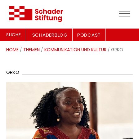
SUCHE
SCHADERBLOG
PODCAST
HOME
/
THEMEN
/
KOMMUNIKATION UND KULTUR
/ GRKO
GRKO