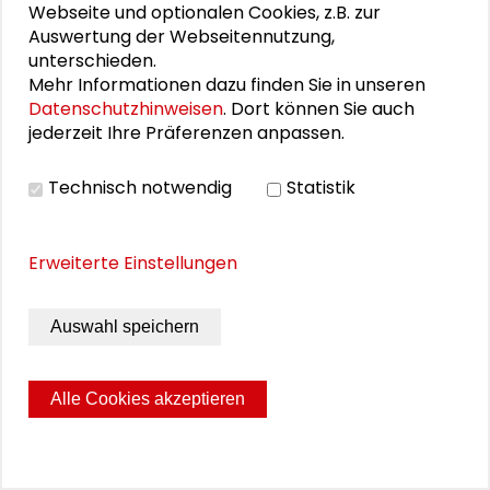
Ein
filmischer Prolog
und die
Videodokumentation
Webseite und optionalen Cookies, z.B. zur
des Großen Konvents sind online abrufbar, ebenso
Auswertung der Webseitennutzung,
die
schriftliche Dokumentation
des Großen
unterschieden.
Konvent.
Mehr Informationen dazu finden Sie in unseren
Datenschutzhinweisen
. Dort können Sie auch
MEHR ERFAHREN
jederzeit Ihre Präferenzen anpassen.
Technisch notwendig
Statistik
GRKO
Erweiterte Einstellungen
Auswahl speichern
Alle Cookies akzeptieren