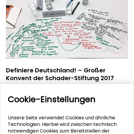
Definiere Deutschland! – Großer
Konvent der Schader-Stiftung 2017
Die Jahrestagung des Großen Konvents der
Schader-Stiftung fand unter dem Leitwort
Cookie-Einstellungen
„Definiere Deutschland!“ am 10. November 2017 in
Darmstadt statt. Fast
180
Teilnehmende
diskutierten in einem interaktiven
Unsere Seite verwendet Cookies und ähnliche
Format zu Werten, Haltungen und Perspektiven
Technologien. Hierbei wird zwischen technisch
gesellschaftlicher Entwicklungen.
notwendigen Cookies zum Bereitstellen der