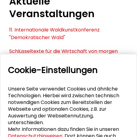
Aktuelle
Veranstaltungen
11. Internationale Waldkunstkonferenz
"Demokratischer Wald"
Schlüsseltexte für die Wirtschaft von morgen
Zusammen mehr erreichen – Zukunftsbündnis im
Cookie-Einstellungen
Dialog
Schader-Festival 2026
Unsere Seite verwendet Cookies und ähnliche
Technologien. Hierbei wird zwischen technisch
25. Runder Tisch Wissenschaftsstadt Darmstadt
notwendigen Cookies zum Bereitstellen der
Webseite und optionalen Cookies, z.B. zur
Auswertung der Webseitennutzung,
unterschieden.
DOWNLOADS
Mehr Informationen dazu finden Sie in unseren
Datenschutzhinweisen
. Dort können Sie auch