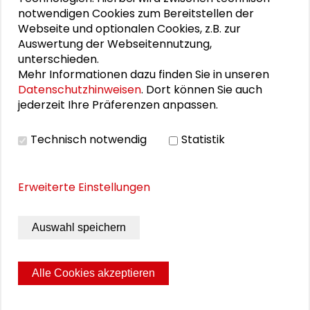
notwendigen Cookies zum Bereitstellen der
25. Runder Tisch Wissenschaftsstadt Darmstadt
Webseite und optionalen Cookies, z.B. zur
Auswertung der Webseitennutzung,
unterschieden.
Mehr Informationen dazu finden Sie in unseren
DOWNLOADS
Datenschutzhinweisen
. Dort können Sie auch
jederzeit Ihre Präferenzen anpassen.
Programm
Technisch notwendig
Statistik
Aufzeichnung Dialogforum auf YouTube
Erweiterte Einstellungen
BILDERGALERIE
Auswahl speichern
Impressionen aus der Veranstaltung
Alle Cookies akzeptieren
Seite drucken
Sitemap
Impressum
Datenschutz