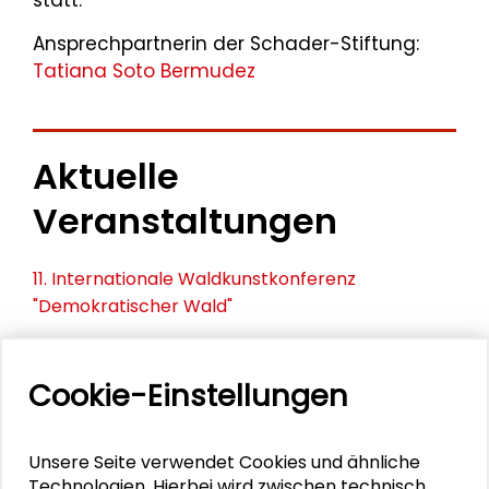
statt.
Ansprechpartnerin der Schader-Stiftung:
Tatiana Soto Bermudez
Aktuelle
Veranstaltungen
11. Internationale Waldkunstkonferenz
"Demokratischer Wald"
Schlüsseltexte für die Wirtschaft von morgen
Cookie-Einstellungen
Zusammen mehr erreichen – Zukunftsbündnis im
Dialog
Unsere Seite verwendet Cookies und ähnliche
Schader-Festival 2026
Technologien. Hierbei wird zwischen technisch