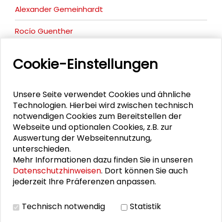
Alexander Gemeinhardt
Rocío Guenther
Angelina Göb
Cookie-Einstellungen
Markus Hoschek
Unsere Seite verwendet Cookies und ähnliche
Lena Koch
Technologien. Hierbei wird zwischen technisch
notwendigen Cookies zum Bereitstellen der
Anna-Lisa Müller
Webseite und optionalen Cookies, z.B. zur
Auswertung der Webseitennutzung,
Maximilian Shaikh-Yousef
unterschieden.
Mehr Informationen dazu finden Sie in unseren
Ursula Stein
Datenschutzhinweisen
. Dort können Sie auch
jederzeit Ihre Präferenzen anpassen.
Technisch notwendig
Statistik