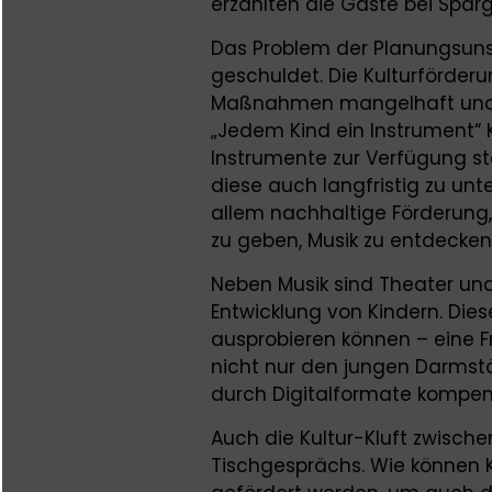
erzählten die Gäste bei Sparg
Das Problem der Planungsunsi
geschuldet. Die Kulturförder
Maßnahmen mangelhaft und of
„Jedem Kind ein Instrument“ 
Instrumente zur Verfügung ste
diese auch langfristig zu unt
allem nachhaltige Förderung
zu geben, Musik zu entdecken
Neben Musik sind Theater und
Entwicklung von Kindern. Die
ausprobieren können – eine Fr
nicht nur den jungen Darmstä
durch Digitalformate kompen
Auch die Kultur-Kluft zwisc
Tischgesprächs. Wie können 