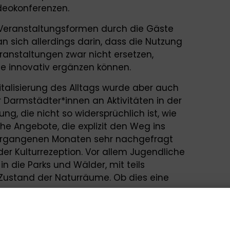
deokonferenzen.
 Veranstaltungsformen durch die Gäste
n sich allerdings darin, dass die Nutzung
ranstaltungen zwar nicht ersetzen,
e innovativ ergänzen können.
alisierung des Alltags wurde aber auch
Darmstädter*innen an Aktivitäten in der
ung, die nicht so widersprüchlich ist, wie
he Angebote, die explizit den Weg ins
vergangenen Monaten sehr nachgefragt
r Kulturrezeption. Vor allem Jugendliche
 die Parks und Wälder, mit teils
Zustand der Naturräume. Ob dies eine
ird sich zeigen, sobald analoge
ewohnter Form möglich sind.