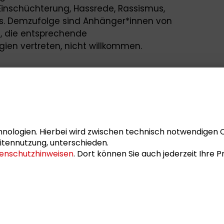
 Einschüchterung, Hassrede, Rassismus,
s. Demzufolge sind Anhänger*innen von
n, die entsprechende
ien vertreten, nicht willkommen.
nologien. Hierbei wird zwischen technisch notwendigen 
itennutzung, unterschieden.
enschutzhinweisen
. Dort können Sie auch jederzeit Ihre