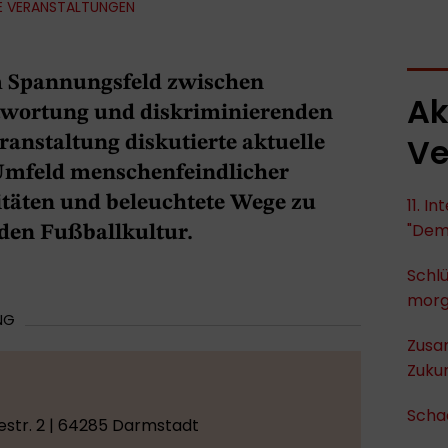
E VERANSTALTUNGEN
im Spannungsfeld zwischen
Ak
ntwortung und diskriminierenden
Ve
anstaltung diskutierte aktuelle
mfeld menschenfeindlicher
itäten und beleuchtete Wege zu
11. I
"Dem
den Fußballkultur.
Schlü
mor
NG
Zusa
Zukun
Scha
estr. 2 | 64285 Darmstadt