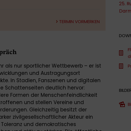
25. R
Darm
TERMIN VORMERKEN
DOW
F
spräch
d
hr als nur sportlicher Wettbewerb – er ist
P
ntwicklungen und Austragungsort
ikte. In Stadien, Fanszenen und digitalen
 Schattenseiten deutlich hervor:
BILDE
ere Formen der Menschenfeindlichkeit
troffenen und stellen Vereine und
B
derungen. Gleichzeitig besitzt der
rker zivilgesellschaftlicher Akteur ein
lt, Toleranz und demokratisches