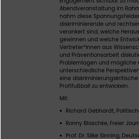
Engagement sichtbar zu mache
Abendveranstaltung im Rahm
nahm diese Spannungsfelder i
diskriminierende und rechtsex
verankert sind, welche Hera
gewinnen und welche Entwick
Vertreter*innen aus Wissensch
und Präventionsarbeit disku
Problemlagen und mögliche G
unterschiedliche Perspektiv
eine diskriminierungskritisc
Profifußball zu entwickeln.
Mit:
Richard Gebhardt, Politische
Ronny Blaschke, Freier Journ
Prof. Dr. Silke Sinning, Deu