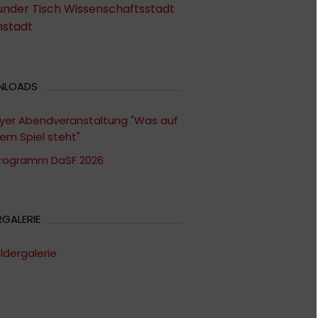
under Tisch Wissenschaftsstadt
stadt
NLOADS
lyer Abendveranstaltung "Was auf
em Spiel steht"
rogramm DaSF 2026
RGALERIE
ildergalerie