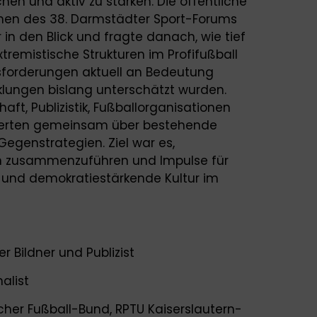
n und aktiv zu stärken. Die öffentliche
en des 38. Darmstädter Sport-Forums
n den Blick und fragte danach, wie tief
tremistische Strukturen im Profifußball
usforderungen aktuell an Bedeutung
lungen bislang unterschätzt wurden.
aft, Publizistik, Fußballorganisationen
tierten gemeinsam über bestehende
egenstrategien. Ziel war es,
en zusammenzuführen und Impulse für
he und demokratiestärkende Kultur im
r Bildner und Publizist
alist
tscher Fußball-Bund, RPTU Kaiserslautern-