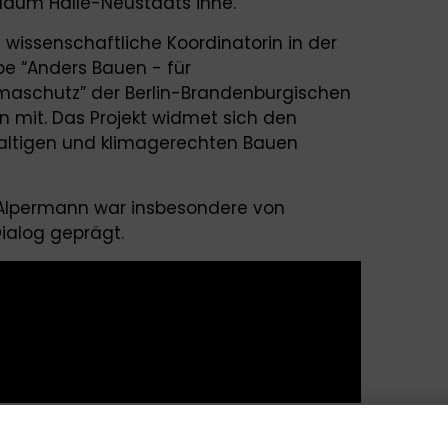
läum Halle-Neustadts inne.
s wissenschaftliche Koordinatorin in der
ppe “Anders Bauen - für
maschutz” der Berlin-Brandenburgischen
 mit. Das Projekt widmet sich den
altigen und klimagerechten Bauen
e Alpermann war insbesondere von
ialog geprägt.