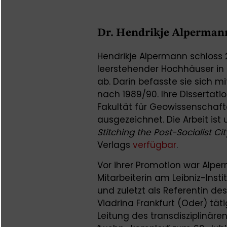
Dr. Hendrikje Alperman
Hendrikje Alpermann schloss 
leerstehender Hochhäuser in 
ab. Darin befasste sie sich 
nach 1989/90. Ihre Dissertati
Fakultät für Geowissenschaf
ausgezeichnet. Die Arbeit ist
Stitching the Post-Socialist C
Verlags
verfügbar
.
Vor ihrer Promotion war Alpe
Mitarbeiterin am Leibniz-Ins
und zuletzt als Referentin de
Viadrina Frankfurt (Oder) tät
Leitung des transdisziplinäre