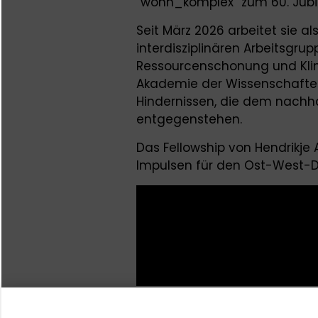
“wohn_komplex” zum 60. Jubi
Seit März 2026 arbeitet sie al
interdisziplinären Arbeitsgru
Ressourcenschonung und Kli
Akademie der Wissenschaften
Hindernissen, die dem nachh
entgegenstehen.
Das Fellowship von Hendrikj
Impulsen für den Ost-West-D