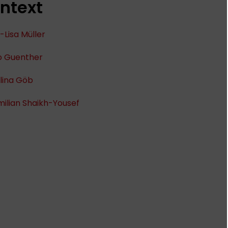
ntext
Lisa Müller
o Guenther
lina Göb
ilian Shaikh-Yousef