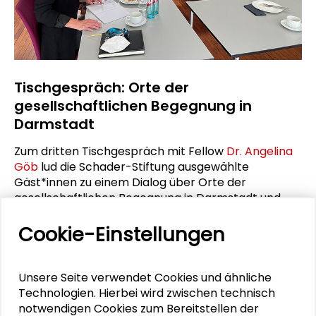
Tischgespräch: Orte der
gesellschaftlichen Begegnung in
Darmstadt
Zum dritten Tischgespräch mit Fellow
Dr. Angelina
Göb
lud die Schader-Stiftung ausgewählte
Gäst*innen zu einem Dialog über Orte der
gesellschaftlichen Begegnung in Darmstadt und
der Bedeutung kultureller Institutionen für diese
Cookie-Einstellungen
Orte ein.
MEHR ERFAHREN
Unsere Seite verwendet Cookies und ähnliche
Technologien. Hierbei wird zwischen technisch
notwendigen Cookies zum Bereitstellen der