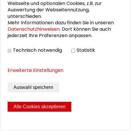
Webseite und optionalen Cookies, z.B. zur
Auswertung der Webseitennutzung,
RESIDENCE
unterschieden.
Mehr Informationen dazu finden Sie in unseren
Tischgespräch: Geographie - mitten im
Datenschutzhinweisen
. Dort können Sie auch
Wissenstransfer
jederzeit Ihre Präferenzen anpassen.
Zum zweiten Tischgespräch mit Fellow
Angelina
Technisch notwendig
Statistik
Göb
lud die Schader-Stiftung ausgewählte
Gäst*innen zu einem Dialog über die vielfältigen
Einsatzgebiete der Geographie ein.
Erweiterte Einstellungen
MEHR ERFAHREN
Auswahl speichern
Alle Cookies akzeptieren
RESIDENCE
Tischgespräch: Die Bibliothek der