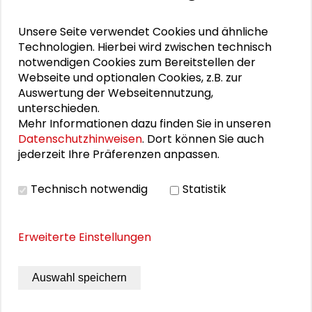
Personen im Kontext
Unsere Seite verwendet Cookies und ähnliche
Technologien. Hierbei wird zwischen technisch
notwendigen Cookies zum Bereitstellen der
Stella Lorenz
Webseite und optionalen Cookies, z.B. zur
Auswertung der Webseitennutzung,
Bettina Bohle
unterschieden.
Mehr Informationen dazu finden Sie in unseren
Alexander Gemeinhardt
Datenschutzhinweisen
. Dort können Sie auch
jederzeit Ihre Präferenzen anpassen.
Ekkehard Griep
Wolfram Knauer
Technisch notwendig
Statistik
Erweiterte Einstellungen
BILDERGALERIE
Auswahl speichern
Bildergalerie