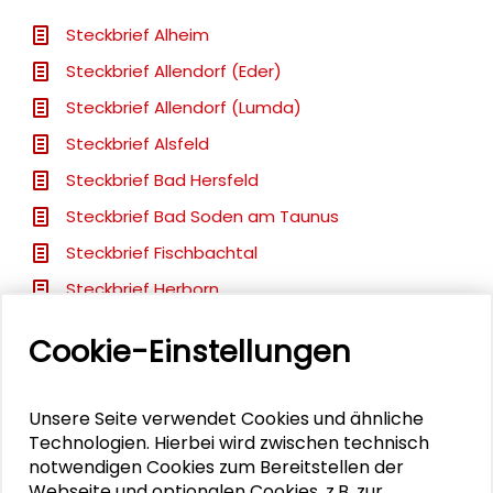
Steckbrief Alheim
Steckbrief Allendorf (Eder)
Steckbrief Allendorf (Lumda)
Steckbrief Alsfeld
Steckbrief Bad Hersfeld
Steckbrief Bad Soden am Taunus
Steckbrief Fischbachtal
Steckbrief Herborn
Steckbrief Kaufungen
Cookie-Einstellungen
Steckbrief Ober-Ramstadt
Steckbrief Weilrod
Unsere Seite verwendet Cookies und ähnliche
Handreichung Kommunikation
Technologien. Hierbei wird zwischen technisch
notwendigen Cookies zum Bereitstellen der
Handreichung Förderprozess
Webseite und optionalen Cookies, z.B. zur