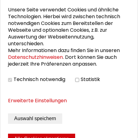
25. Runder Tisch Wissenschaftsstadt Darmstadt
Unsere Seite verwendet Cookies und ähnliche
Technologien. Hierbei wird zwischen technisch
notwendigen Cookies zum Bereitstellen der
Webseite und optionalen Cookies, z.B. zur
PERSONEN IM KONTEXT
Auswertung der Webseitennutzung,
unterschieden.
Björn Egner
Mehr Informationen dazu finden Sie in unseren
Datenschutzhinweisen
. Dort können Sie auch
Alexander Gemeinhardt
jederzeit Ihre Präferenzen anpassen.
Luise Spieker
Technisch notwendig
Statistik
Arne Steffen
Erweiterte Einstellungen
Ursula Stein
Sybille Wegerich
Auswahl speichern