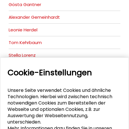
Gösta Gantner
Alexander Gemeinhardt
Leonie Herdel
Tom Kehrbaum
Stella Lorenz
Kirsten Mensch
Cookie-Einstellungen
Nicole Saenger
Unsere Seite verwendet Cookies und ähnliche
Daniel Theobald
Technologien. Hierbei wird zwischen technisch
notwendigen Cookies zum Bereitstellen der
Anna Zdiara
Webseite und optionalen Cookies, z.B. zur
Auswertung der Webseitennutzung,
unterschieden.
Mehr Informationen dazu finden Sie in unseren