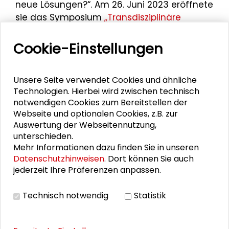
neue Lösungen?“. Am 26. Juni 2023 eröffnete
sie das Symposium
„Transdisziplinäre
Forschung: Rückblick und Perspektiven“
, das
im Rahmen der
Darmstädter Tage der
Cookie-Einstellungen
Transformation 2023 (DTdT23)
stattfand.
Nicole Saenger gehörte zudem der
Unsere Seite verwendet Cookies und ähnliche
Lenkungsgruppe der
Darmstädter Tage der
Technologien. Hierbei wird zwischen technisch
Transformation 2024 (DTdT24)
an.
notwendigen Cookies zum Bereitstellen der
Webseite und optionalen Cookies, z.B. zur
Auswertung der Webseitennutzung,
unterschieden.
Personen im Kontext
Mehr Informationen dazu finden Sie in unseren
Datenschutzhinweisen
. Dort können Sie auch
jederzeit Ihre Präferenzen anpassen.
Arnd Steinmetz
Alexander Gemeinhardt
Technisch notwendig
Statistik
Robert Lippmann