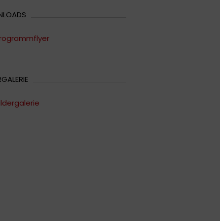
NLOADS
rogrammflyer
RGALERIE
ildergalerie