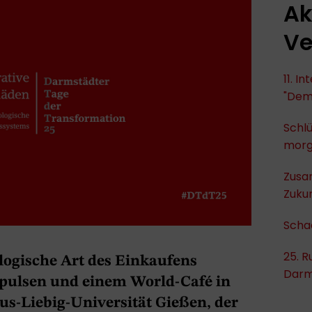
Ak
Ve
11. I
"Dem
Schlü
mor
Zusa
Zukun
Scha
25. R
logische Art des Einkaufens
Darm
pulsen und einem World-Café in
us-Liebig-Universität Gießen, der