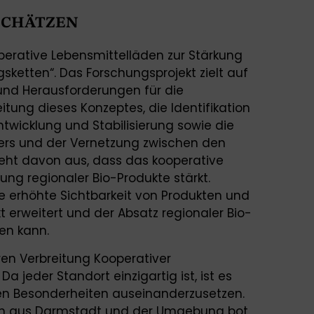
TSCHÄTZEN
erative Lebensmittelläden zur Stärkung
sketten“. Das Forschungsprojekt zielt auf
 und Herausforderungen für die
tung dieses Konzeptes, die Identifikation
wicklung und Stabilisierung sowie die
ers und der Vernetzung zwischen den
 geht davon aus, dass das kooperative
ng regionaler Bio-Produkte stärkt.
e erhöhte Sichtbarkeit von Produkten und
 erweitert und der Absatz regionaler Bio-
en kann.
ren Verbreitung Kooperativer
a jeder Standort einzigartig ist, ist es
igen Besonderheiten auseinanderzusetzen.
nen aus Darmstadt und der Umgebung bot