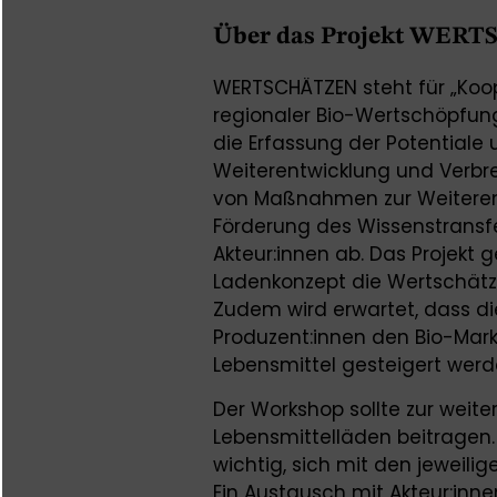
Über das Projekt WER
WERTSCHÄTZEN steht für „Koop
regionaler Bio-Wertschöpfung
die Erfassung der Potentiale
Weiterentwicklung und Verbrei
von Maßnahmen zur Weiterent
Förderung des Wissenstransf
Akteur:innen ab. Das Projekt
Ladenkonzept die Wertschätzu
Zudem wird erwartet, dass di
Produzent:innen den Bio-Markt
Lebensmittel gesteigert werd
Der Workshop sollte zur weite
Lebensmittelläden beitragen. D
wichtig, sich mit den jeweil
Ein Austausch mit Akteur:in