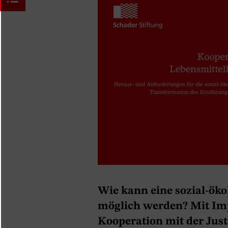
Wie kann eine sozial-öko
möglich werden? Mit Im
Kooperation mit der Just