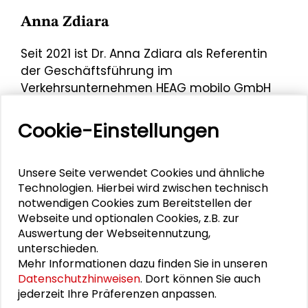
Anna Zdiara
Seit 2021 ist Dr. Anna Zdiara als Referentin
der Geschäftsführung im
Verkehrsunternehmen HEAG mobilo GmbH
tätig, wo sie die nachhaltige
Unternehmensentwicklung verantwortet.
Cookie-Einstellungen
Davor war die Sozialwissenschaftlerin
Referentin für besondere städtebauliche
Unsere Seite verwendet Cookies und ähnliche
und mobilitätsrelevante Aufgaben der
Technologien. Hierbei wird zwischen technisch
Wissenschaftsstadt Darmstadt. Ihre
notwendigen Cookies zum Bereitstellen der
interdisziplinäre Perspektive auf
Webseite und optionalen Cookies, z.B. zur
Stadtentwicklung und -Planung entwickelte
Auswertung der Webseitennutzung,
sie bereits als wissenschaftliche
unterschieden.
Mitarbeiterin der Technischen Universität
Mehr Informationen dazu finden Sie in unseren
Darmstadt. Hier erlangte sie 2013 ihren
Datenschutzhinweisen
. Dort können Sie auch
jederzeit Ihre Präferenzen anpassen.
Doktortitel in der Graduiertenschule