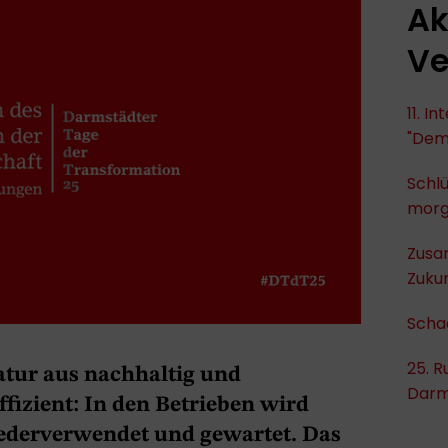
Ak
Ve
11. I
"Dem
Schlü
mor
Zusa
Zukun
Scha
25. R
tur aus nachhaltig und
Darm
ffizient: In den Betrieben wird
wiederverwendet und gewartet. Das