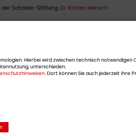
 der Schader-Stiftung:
Dr. Kirsten Mensch
nologien. Hierbei wird zwischen technisch notwendigen 
itennutzung, unterschieden.
enschutzhinweisen
. Dort können Sie auch jederzeit Ihre
en
sum
Datenschutz