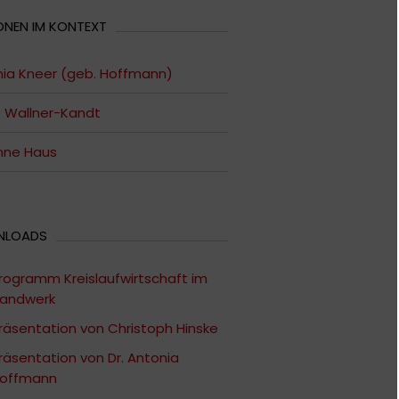
ONEN IM KONTEXT
ia Kneer (geb. Hoffmann)
 Wallner-Kandt
nne Haus
NLOADS
rogramm Kreislaufwirtschaft im
andwerk
räsentation von Christoph Hinske
räsentation von Dr. Antonia
offmann