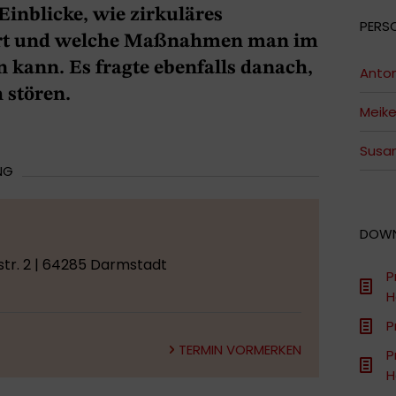
inblicke, wie zirkuläres
PERS
ert und welche Maßnahmen man im
 kann. Es fragte ebenfalls danach,
Anton
 stören.
Meike
Susa
NG
DOW
tr. 2 | 64285 Darmstadt
P
H
P
TERMIN VORMERKEN
P
H