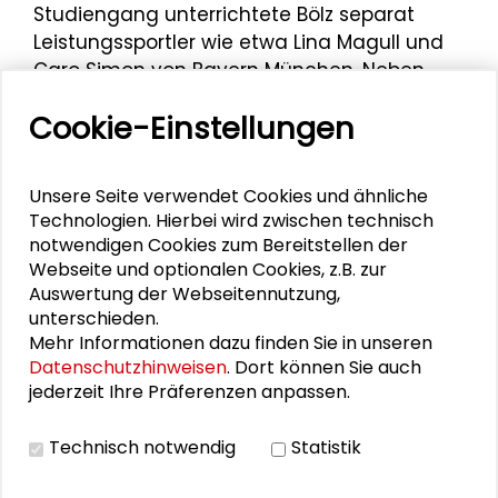
Studiengang unterrichtete Bölz separat
Leistungssportler wie etwa Lina Magull und
Caro Simon von Bayern München. Neben
Aspekten der Sportjournalismusforschung
Cookie-Einstellungen
thematisiert Bölz in zahlreichen Büchern und
Publikationen Aspekte der Fußballkultur
sowie des gesellschaftspolitischen
Unsere Seite verwendet Cookies und ähnliche
Stellenwerts des Profifußballs. Aufgrund
Technologien. Hierbei wird zwischen technisch
seiner teilweise unorthodoxen
notwendigen Cookies zum Bereitstellen der
Lehrmethoden – sehr gute
Webseite und optionalen Cookies, z.B. zur
Studienleistungen bei Live-Kommentaren
Auswertung der Webseitennutzung,
unterschieden.
werden von Bölz mit Gesangseinlagen
Mehr Informationen dazu finden Sie in unseren
belohnt – hat er den Spitznamen „Kylie
Datenschutzhinweisen
. Dort können Sie auch
Minoque der deutschen Sportjournalistik“.
jederzeit Ihre Präferenzen anpassen.
Am 26. März 2025 gab er einen Impuls zum
Technisch notwendig
Statistik
Thema „Mehr als nur ein Spiel: Welche
Wurzeln hat unsere Fußballkultur?“ bei der