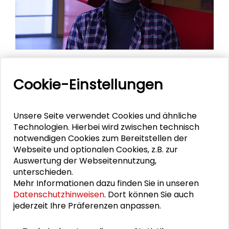
Klara Brachmann ist von Januar bis
Cookie-Einstellungen
März 2025 Praktikantin bei der
Schader-Stiftung.
Unsere Seite verwendet Cookies und ähnliche
Technologien. Hierbei wird zwischen technisch
notwendigen Cookies zum Bereitstellen der
Webseite und optionalen Cookies, z.B. zur
Klara Brachmann
Auswertung der Webseitennutzung,
unterschieden.
Klara Brachmann, geboren 2000, ist von
Mehr Informationen dazu finden Sie in unseren
Januar bis März 2025 Praktikantin bei der
Datenschutzhinweisen
. Dort können Sie auch
Schader-Stiftung. Sie schloss einen Bachelor
jederzeit Ihre Präferenzen anpassen.
in Sozialwissenschaften mit dem Nebenfach
Rechtswissenschaften an der Universität