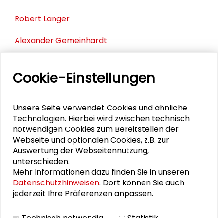
Robert Langer
Alexander Gemeinhardt
Sara Lüttich
Cookie-Einstellungen
Heiko Depner
Volker Jung
Unsere Seite verwendet Cookies und ähnliche
Technologien. Hierbei wird zwischen technisch
Claudia Lange
notwendigen Cookies zum Bereitstellen der
Webseite und optionalen Cookies, z.B. zur
Pelin Meyer
Auswertung der Webseitennutzung,
unterschieden.
Mehr Informationen dazu finden Sie in unseren
Jochen Partsch
Datenschutzhinweisen
. Dort können Sie auch
jederzeit Ihre Präferenzen anpassen.
Dagmar Rechenbach
Kjell Schmidt
Technisch notwendig
Statistik